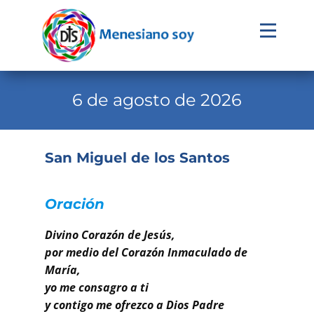
Evangelio
Calendario
6 de agosto de 2026
Liturgia
Novena
San Miguel de los Santos
Institucional
Familia Menesiana
Oración
Pastoral Vocacional
Divino Corazón de Jesús,
por medio del Corazón Inmaculado de
Recursos
María,
yo me consagro a ti
Contacto
y contigo me ofrezco a Dios Padre