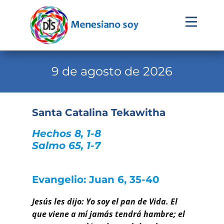
Evangelio
Calendario
9 de agosto de 2026
Liturgia
Novena
Santa Catalina Tekawitha
Institucional
Hechos 8, 1-8
Familia Menesiana
Salmo 65, 1-7
Pastoral Vocacional
Evangelio: Juan 6, 35-40
Recursos
Jesús les dijo: Yo soy el pan de Vida. El
Contacto
que viene a mí jamás tendrá hambre; el