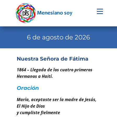
Evangelio
Calendario
6 de agosto de 2026
Liturgia
Novena
Nuestra Señora de Fátima
Institucional
1864 – Llegada de los cuatro primeros
Familia Menesiana
Hermanos a Haití.
Pastoral Vocacional
Oración
Recursos
María, aceptaste ser la madre de Jesús,
El Hijo de Dios
Contacto
y cumpliste fielmente