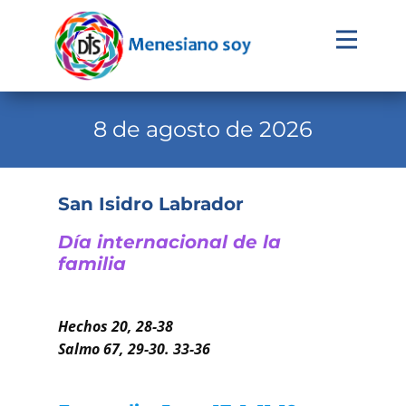
Evangelio
Calendario
8 de agosto de 2026
Liturgia
Novena
San Isidro Labrador
Institucional
Día internacional de la
Familia Menesiana
familia
Pastoral Vocacional
Hechos 20, 28-38
Recursos
Salmo 67, 29-30. 33-36
Contacto