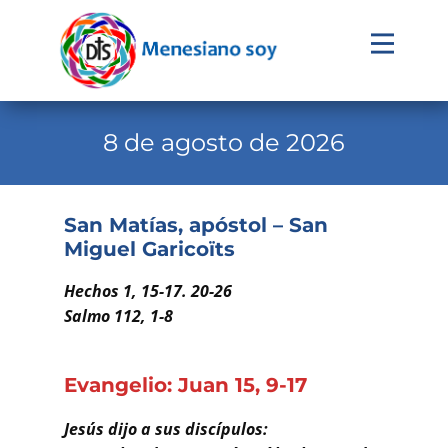
Evangelio
Calendario
8 de agosto de 2026
Liturgia
Novena
San Matías, apóstol – San
Miguel Garicoïts
Institucional
Familia Menesiana
Hechos 1, 15-17. 20-26
Salmo 112, 1-8
Pastoral Vocacional
Recursos
Evangelio: Juan 15, 9-17
Contacto
Jesús dijo a sus discípulos: