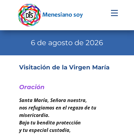
Evangelio
Calendario
6 de agosto de 2026
Liturgia
Novena
Visitación de la Virgen María
Institucional
Familia Menesiana
Oración
Pastoral Vocacional
Santa María, Señora nuestra,
nos refugiamos en el regazo de tu
Recursos
misericordia.
Bajo tu bendita protección
Contacto
y tu especial custodia,