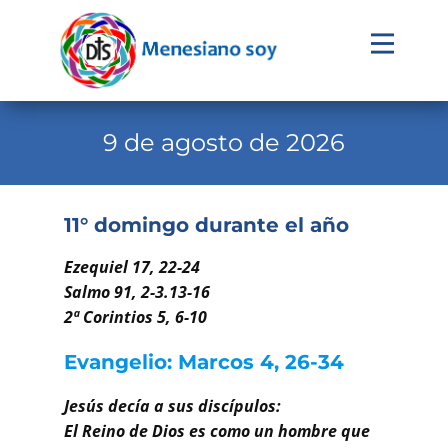
Evangelio
Calendario
9 de agosto de 2026
Liturgia
Novena
11° domingo durante el año
Institucional
Ezequiel 17, 22-24
Familia Menesiana
Salmo 91, 2-3.13-16
2ª Corintios 5, 6-10
Pastoral Vocacional
Evangelio: Marcos 4, 26-34
Recursos
Jesús decía a sus discípulos:
Contacto
El Reino de Dios es como un hombre que