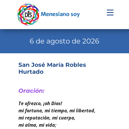
Evangelio
Calendario
6 de agosto de 2026
Liturgia
Novena
San José María Robles
Hurtado
Institucional
Familia Menesiana
Oración:
Pastoral Vocacional
Te ofrezco, ¡oh Dios!
Recursos
mi fortuna, mi tiempo, mi libertad,
mi reputación, mi cuerpo,
Contacto
mi alma, mi vida;