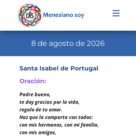
Evangelio
Calendario
8 de agosto de 2026
Liturgia
Novena
Santa Isabel de Portugal
Institucional
Oración
:
Familia Menesiana
Padre bueno,
Pastoral Vocacional
te doy gracias por la vida,
regalo de tu amor.
Recursos
Haz que la comparta con todos:
con mis hermanos, con mi familia,
Contacto
con mis amigos,