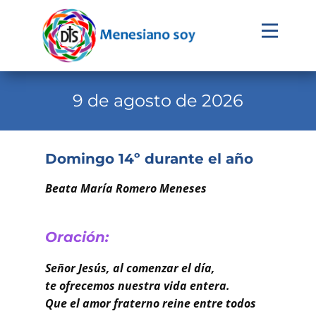
Evangelio
Calendario
9 de agosto de 2026
Liturgia
Novena
Domingo 14º durante el año
Institucional
Beata María Romero Meneses
Familia Menesiana
Pastoral Vocacional
Oración:
Recursos
Señor Jesús, al comenzar el día,
te ofrecemos nuestra vida entera.
Contacto
Que el amor fraterno reine entre todos