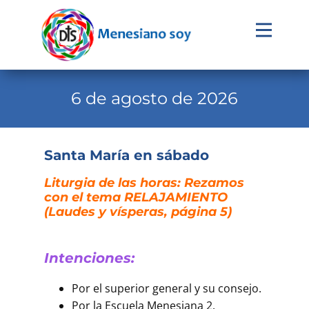
Evangelio
Calendario
6 de agosto de 2026
Liturgia
Novena
Santa María en sábado
Institucional
Liturgia de las horas: Rezamos
con el tema RELAJAMIENTO
Familia Menesiana
(Laudes y vísperas, página 5)
Pastoral Vocacional
Recursos
Intenciones:
Contacto
Por el superior general y su consejo.
Por la Escuela Menesiana 2.