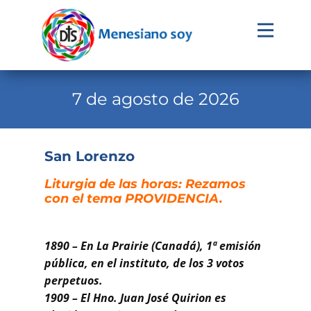
Evangelio
Calendario
7 de agosto de 2026
Liturgia
Novena
San Lorenzo
Institucional
Liturgia de las horas: Rezamos
con el tema PROVIDENCIA.
Familia Menesiana
Pastoral Vocacional
1890 – En La Prairie (Canadá), 1ª emisión
Recursos
pública, en el instituto, de los 3 votos
perpetuos.
Contacto
1909 – El Hno. Juan José Quirion es