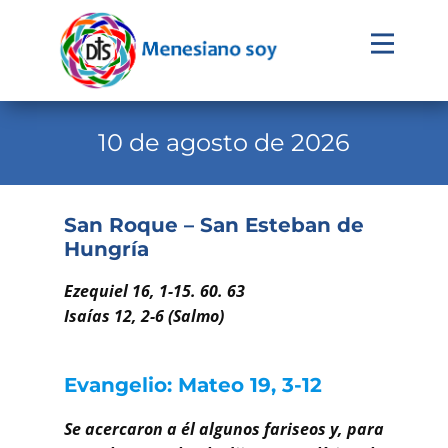
Evangelio
Calendario
10 de agosto de 2026
Liturgia
Novena
San Roque – San Esteban de
Hungría
Institucional
Familia Menesiana
Ezequiel 16, 1-15. 60. 63
Isaías 12, 2-6 (Salmo)
Pastoral Vocacional
Recursos
Evangelio: Mateo 19, 3-12
Contacto
Se acercaron a él algunos fariseos y, para