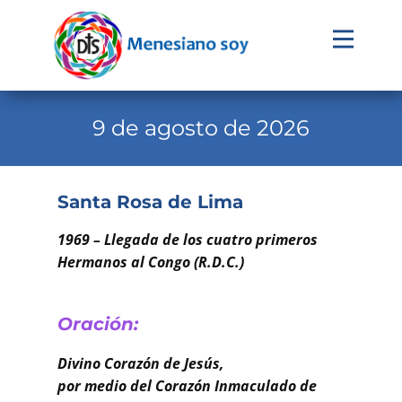
Evangelio
Calendario
9 de agosto de 2026
Liturgia
Novena
Santa Rosa de Lima
Institucional
1969 – Llegada de los cuatro primeros
Familia Menesiana
Hermanos al Congo (R.D.C.)
Pastoral Vocacional
Oración:
Recursos
Divino Corazón de Jesús,
Contacto
por medio del Corazón Inmaculado de