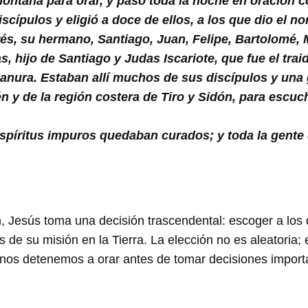
montaña para orar, y pasó toda la noche en oración c
iscípulos y eligió a doce de ellos, a los que dio el 
s, su hermano, Santiago, Juan, Felipe, Bartolomé, M
, hijo de Santiago y Judas Iscariote, que fue el traid
 llanura. Estaban allí muchos de sus discípulos y u
én y de la región costera de Tiro y Sidón, para escuc
íritus impuros quedaban curados; y toda la gente qu
, Jesús toma una decisión trascendental: escoger a los
s de su misión en la Tierra. La elección no es aleatoria; e
s nos detenemos a orar antes de tomar decisiones impor