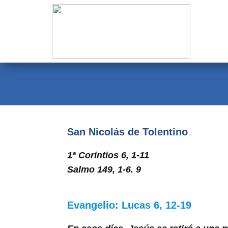
Evangelio
Calendario
Liturgia
Novena
Institucional
San Nicolás de Tolentino
Familia Menesiana
1ª Corintios 6, 1-11
Pastoral Vocacional
Salmo 149, 1-6. 9
Recursos
Evangelio: Lucas 6, 12-19
Contacto