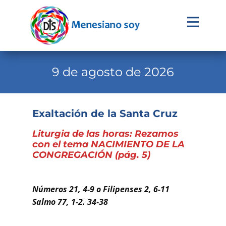
Evangelio
Calendario
9 de agosto de 2026
Liturgia
Novena
Exaltación de la Santa Cruz
Institucional
Liturgia de las horas: Rezamos
con el tema NACIMIENTO DE LA
Familia Menesiana
CONGREGACIÓN (pág. 5)
Pastoral Vocacional
Recursos
Números 21, 4-9 o Filipenses 2, 6-11
Salmo 77, 1-2. 34-38
Contacto