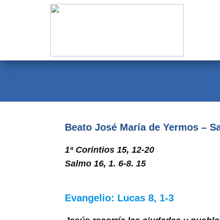
Evangelio
Calendario
Liturgia
Novena
Institucional
Beato José María de Yermos – S
Familia Menesiana
1ª Corintios 15, 12-20
Pastoral Vocacional
Salmo 16, 1. 6-8. 15
Recursos
Evangelio: Lucas 8, 1-3
Contacto