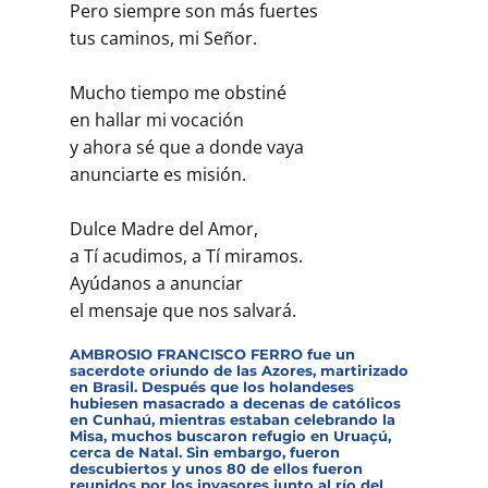
Pero siempre son más fuertes
tus caminos, mi Señor.
Mucho tiempo me obstiné
en hallar mi vocación
y ahora sé que a donde vaya
anunciarte es misión.
Dulce Madre del Amor,
a Tí acudimos, a Tí miramos.
Ayúdanos a anunciar
el mensaje que nos salvará.
AMBROSIO FRANCISCO FERRO fue un
sacerdote oriundo de las Azores, martirizado
en Brasil. Después que los holandeses
hubiesen masacrado a decenas de católicos
en Cunhaú, mientras estaban celebrando la
Misa, muchos buscaron refugio en Uruaçú,
cerca de Natal. Sin embargo, fueron
descubiertos y unos 80 de ellos fueron
reunidos por los invasores junto al río del