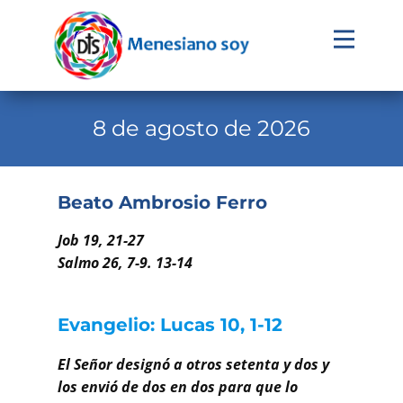
Evangelio
Calendario
8 de agosto de 2026
Liturgia
Novena
Beato Ambrosio Ferro
Institucional
Job 19, 21-27
Familia Menesiana
Salmo 26, 7-9. 13-14
Pastoral Vocacional
Evangelio: Lucas 10, 1-12
Recursos
El Señor designó a otros setenta y dos y
Contacto
los envió de dos en dos para que lo