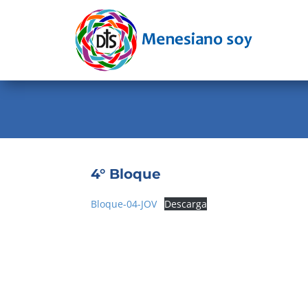
Evangelio
Calendario
Liturgia
Novena
Institucional
4° Bloque
Familia Menesiana
Bloque-04-JOV
Descarga
Pastoral Vocacional
Recursos
Contacto