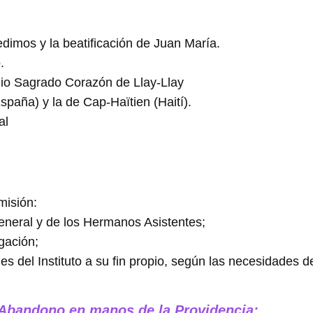
edimos y la beatificación de Juan María.
.
gio Sagrado Corazón de Llay-Llay
paña) y la de Cap-Haïtien (Haití).
al
misión:
General y de los Hermanos Asistentes;
egación;
des del Instituto a su fin propio, según las necesidades d
 Abandono en manos de la Providencia: