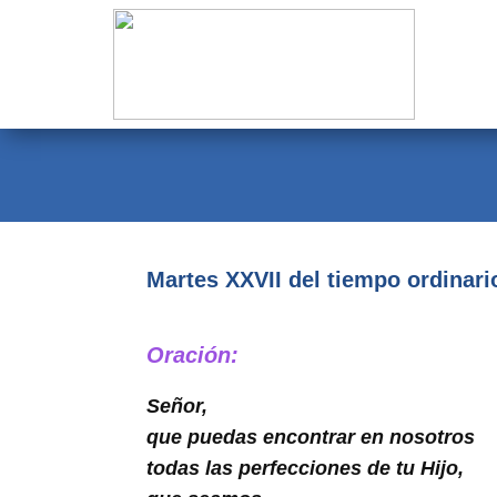
Evangelio
Calendario
Liturgia
Novena
Institucional
Martes XXVII del tiempo ordinari
Familia Menesiana
Oración:
Pastoral Vocacional
Señor,
Recursos
que puedas encontrar en nosotros
Contacto
todas las perfecciones de tu Hijo,