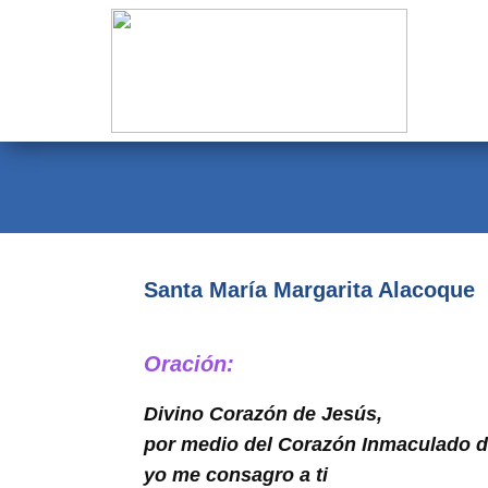
Evangelio
Calendario
Liturgia
Novena
Institucional
Santa María Margarita Alacoque
Familia Menesiana
Pastoral Vocacional
Oración:
Recursos
Divino Corazón de Jesús,
por medio del Corazón Inmaculado d
Contacto
yo me consagro a ti