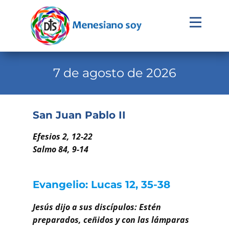
Evangelio
Calendario
7 de agosto de 2026
Liturgia
Novena
San Juan Pablo II
Institucional
Efesios 2, 12-22
Familia Menesiana
Salmo 84, 9-14
Pastoral Vocacional
Evangelio: Lucas 12, 35-38
Recursos
Jesús dijo a sus discípulos: Estén
Contacto
preparados, ceñidos y con las lámparas