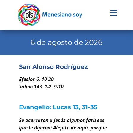
Evangelio
Calendario
6 de agosto de 2026
Liturgia
Novena
San Alonso Rodríguez
Institucional
Efesios 6, 10-20
Familia Menesiana
Salmo 143, 1-2. 9-10
Pastoral Vocacional
Evangelio: Lucas 13, 31-35
Recursos
Se acercaron a Jesús algunos fariseos
Contacto
que le dijeron: Aléjate de aquí, porque