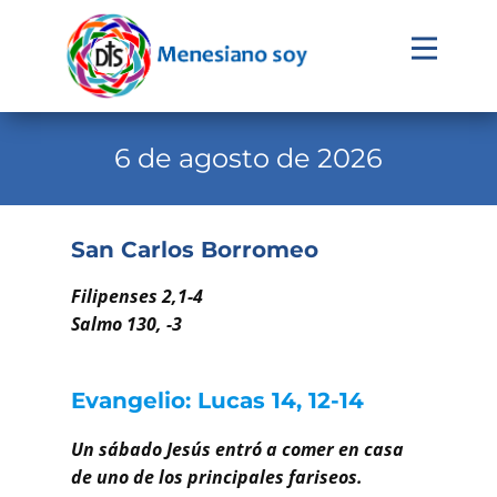
Evangelio
Calendario
6 de agosto de 2026
Liturgia
Novena
San Carlos Borromeo
Institucional
Filipenses 2,1-4
Familia Menesiana
Salmo 130, -3
Pastoral Vocacional
Evangelio: Lucas 14, 12-14
Recursos
Un sábado Jesús entró a comer en casa
Contacto
de uno de los principales fariseos.