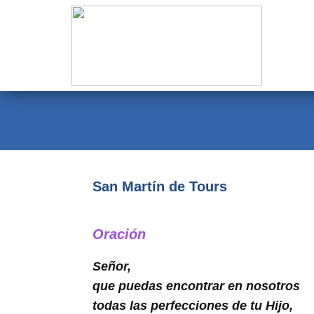
Evangelio
Calendario
Liturgia
Novena
Institucional
San Martín de Tours
Familia Menesiana
Pastoral Vocacional
Oración
Recursos
Señor,
que puedas encontrar en nosotros
Contacto
todas las perfecciones de tu Hijo,