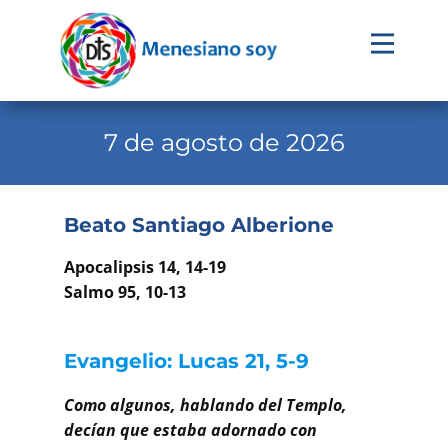
Evangelio
Calendario
7 de agosto de 2026
Liturgia
Novena
Beato Santiago Alberione
Institucional
Apocalipsis 14, 14-19
Familia Menesiana
Salmo 95, 10-13
Pastoral Vocacional
Evangelio: Lucas 21, 5-9
Recursos
Como algunos, hablando del Templo,
Contacto
decían que estaba adornado con