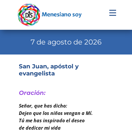
Evangelio
Calendario
7 de agosto de 2026
Liturgia
Novena
San Juan, apóstol y
evangelista
Institucional
Familia Menesiana
Oración:
Pastoral Vocacional
Señor, que has dicho:
Recursos
Dejen que los niños vengan a Mí.
Tú me has inspirado el deseo
Contacto
de dedicar mi vida