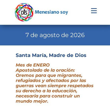
Evangelio
Calendario
7 de agosto de 2026
Liturgia
Novena
Santa María, Madre de Dios
Institucional
Mes de ENERO
Apostolado de la oración:
Familia Menesiana
Oremos para que migrantes,
refugiados y afectados por las
Pastoral Vocacional
guerras vean siempre respetados
su derecho a la educación,
Recursos
necesaria para construir un
mundo mejor.
Contacto