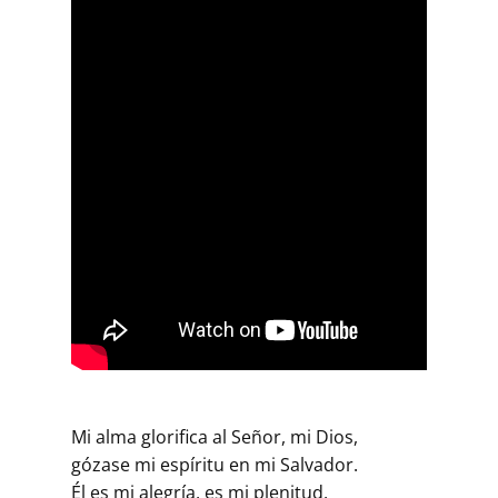
Mi alma glorifica al Señor, mi Dios,
gózase mi espíritu en mi Salvador.
Él es mi alegría, es mi plenitud,