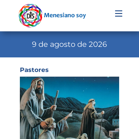
Evangelio
Calendario
9 de agosto de 2026
Liturgia
Novena
Pastores
Institucional
Familia Menesiana
Pastoral Vocacional
Recursos
Contacto