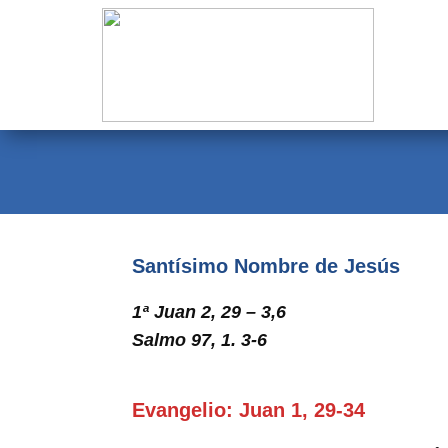
Evangelio
Calendario
Liturgia
Novena
Institucional
Santísimo Nombre de Jesús
Familia Menesiana
1ª Juan 2, 29 – 3,6
Pastoral Vocacional
Salmo 97, 1. 3-6
Recursos
Evangelio: Juan 1, 29-34
Contacto