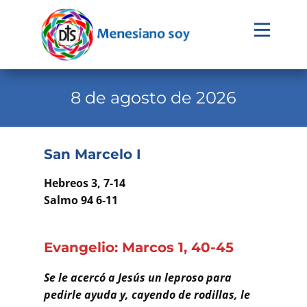
Evangelio
Calendario
8 de agosto de 2026
Liturgia
Novena
San Marcelo I
Institucional
Hebreos 3, 7-14
Familia Menesiana
Salmo 94 6-11
Pastoral Vocacional
Evangelio: Marcos 1, 40-45
Recursos
Se le acercó a Jesús un leproso para
Contacto
pedirle ayuda y, cayendo de rodillas, le