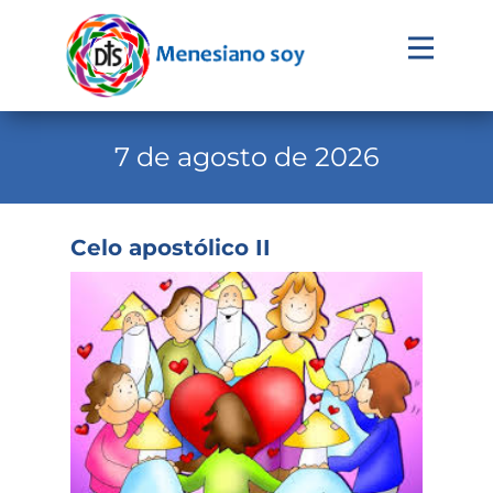
Evangelio
Calendario
7 de agosto de 2026
Liturgia
Novena
Celo apostólico II
Institucional
Familia Menesiana
Pastoral Vocacional
Recursos
Contacto