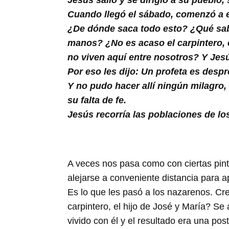
Jesús salió y se dirigió a su pueblo,
Buscar
Cuando llegó el sábado, comenzó a e
¿De dónde saca todo esto? ¿Qué sabi
manos? ¿No es acaso el carpintero, 
no viven aquí entre nosotros? Y Jesú
Por eso les dijo: Un profeta es desp
Y no pudo hacer allí ningún milagro
su falta de fe.
Jesús recorría las poblaciones de lo
A veces nos pasa como con ciertas pint
alejarse a conveniente distancia para ap
Es lo que les pasó a los nazarenos. C
carpintero, el hijo de José y María? Se
vivido con él y el resultado era una po