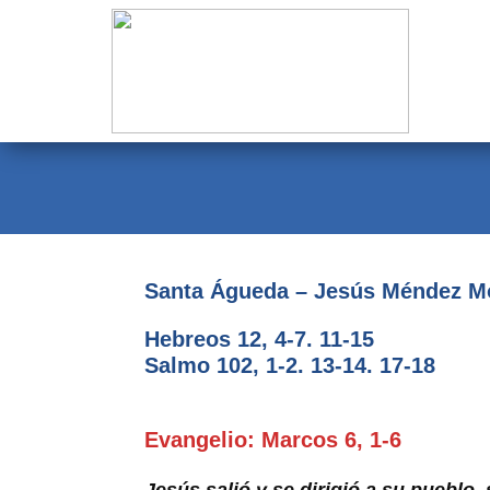
Evangelio
Calendario
Liturgia
Novena
Institucional
Santa Águeda – Jesús Méndez Mo
Familia Menesiana
Hebreos 12, 4-7. 11-15
Pastoral Vocacional
Salmo 102, 1-2. 13-14. 17-18
Recursos
Evangelio: Marcos 6, 1-6
Contacto