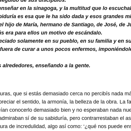
 seguido de sus discípulos.
nseñar en la sinagoga, y la multitud que lo escuch
duría es esa que le ha sido dada y esos grandes mi
el hijo de María, hermano de Santiago, de José, de
s era para ellos un motivo de escándalo.
reciado solamente en su pueblo, en su familia y en s
, fuera de curar a unos pocos enfermos, imponiéndo
s alrededores, enseñando a la gente.
uras, que si estás demasiado cerca no percibís nada m
reciar el sentido, la armonía, la belleza de la obra. La f
reían conocerlo demasiado bien y no esperaban nada nue
 admiraban sí de su sabiduría, pero contrarrestaban el 
stura de incredulidad, algo así como: ‘¿qué nos puede en