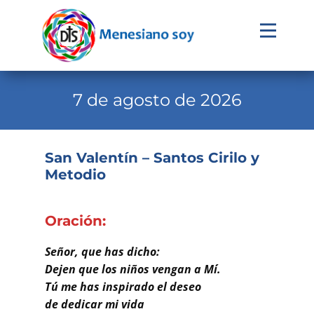
Evangelio
Calendario
7 de agosto de 2026
Liturgia
Novena
San Valentín – Santos Cirilo y
Metodio
Institucional
Familia Menesiana
Oración:
Pastoral Vocacional
Señor, que has dicho:
Recursos
Dejen que los niños vengan a Mí.
Tú me has inspirado el deseo
Contacto
de dedicar mi vida