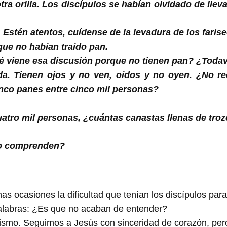
tra orilla. Los discípulos se habían olvidado de lle
Estén atentos, cuídense de la levadura de los farise
rque no habían traído pan.
qué viene esa discusión porque no tienen pan? ¿Tod
da. Tienen ojos y no ven, oídos y no oyen. ¿No re
inco panes entre cinco mil personas?
uatro mil personas, ¿cuántas canastas llenas de tro
no comprenden?
s ocasiones la dificultad que tenían los discípulos par
alabras: ¿Es que no acaban de entender?
mismo. Seguimos a Jesús con sinceridad de corazón, pe