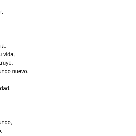
r.
ia,
u vida,
truye,
undo nuevo.
ndad.
undo,
,