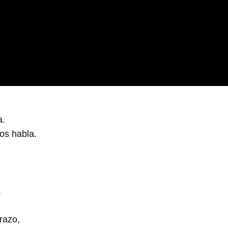
a.
os habla.
,
razo,