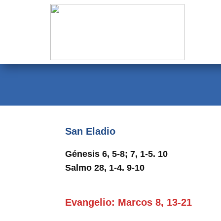
Evangelio
Calendario
Liturgia
Novena
Institucional
San Eladio
Familia Menesiana
Génesis 6, 5-8; 7, 1-5. 10
Pastoral Vocacional
Salmo 28, 1-4. 9-10
Recursos
Evangelio: Marcos 8, 13-21
Contacto