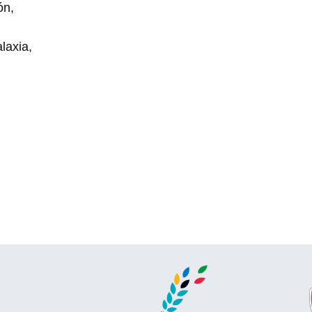
ón,
laxia,