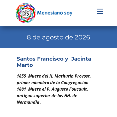
Evangelio
Calendario
8 de agosto de 2026
Liturgia
Novena
Santos Francisco y Jacinta
Marto
Institucional
Familia Menesiana
1855 Muere del H. Mathurin Provost,
primer miembro de la Congregación
.
Pastoral Vocacional
1881 Muere el P. Augusto Foucault,
antiguo superior de los HH. de
Recursos
Normandía .
Contacto