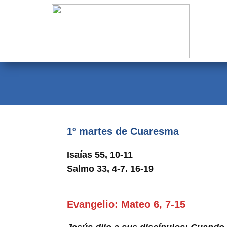
Evangelio
Calendario
Liturgia
Novena
Institucional
1º martes de Cuaresma
Familia Menesiana
Isaías 55, 10-11
Pastoral Vocacional
Salmo 33, 4-7. 16-19
Recursos
Evangelio: Mateo 6, 7-15
Contacto