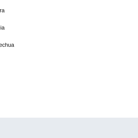
ra
ia
uechua