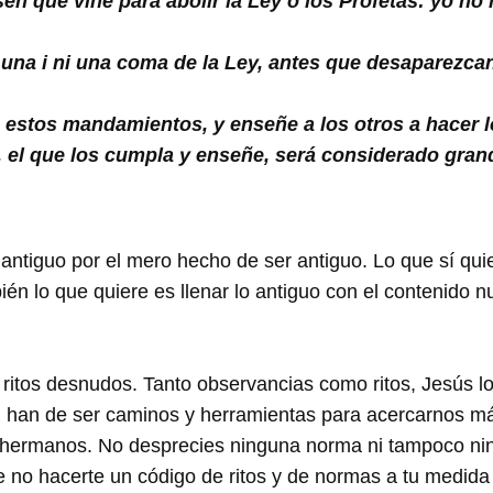
en que vine para abolir la Ley o los Profetas: yo no h
na i ni una coma de la Ley, antes que desaparezcan e
estos mandamientos, y enseñe a los otros a hacer 
, el que los cumpla y enseñe, será considerado grand
ntiguo por el mero hecho de ser antiguo. Lo que sí quie
n lo que quiere es llenar lo antiguo con el contenido n
ritos desnudos. Tanto observancias como ritos, Jesús lo
s, han de ser caminos y herramientas para acercarnos m
hermanos. No desprecies ninguna norma ni tampoco ningú
 no hacerte un código de ritos y de normas a tu medida