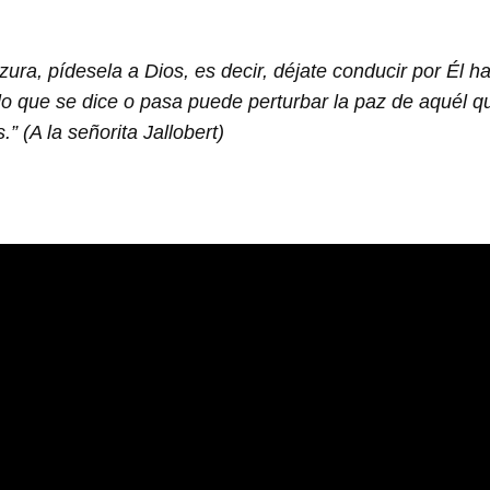
lzura, pídesela a Dios, es decir, déjate conducir por Él 
 que se dice o pasa puede perturbar la paz de aquél que 
 (A la señorita Jallobert)