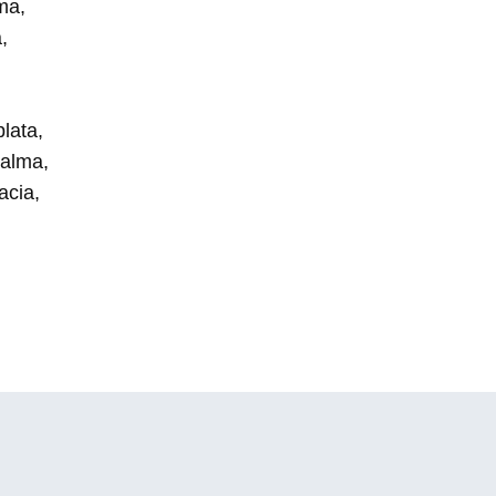
ma,
,
lata,
 alma,
acia,