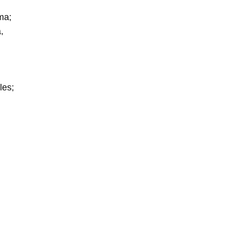
ma;
,
les;