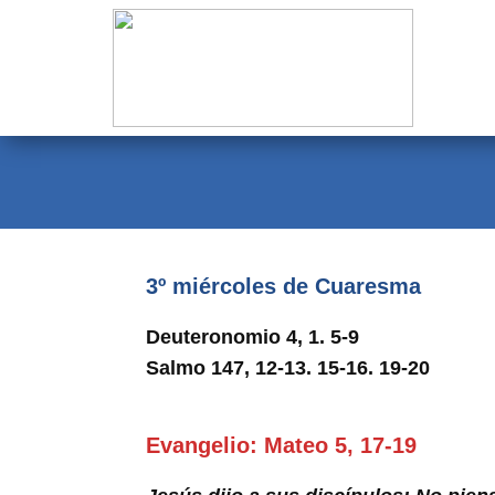
Evangelio
Calendario
Liturgia
Novena
Institucional
3º miércoles de Cuaresma
Familia Menesiana
Deuteronomio 4, 1. 5-9
Pastoral Vocacional
Salmo 147, 12-13. 15-16. 19-20
Recursos
Evangelio: Mateo 5, 17-19
Contacto