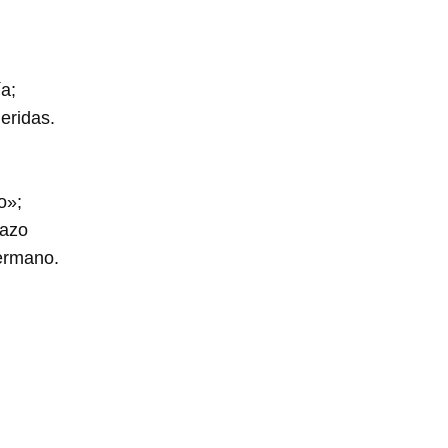
a;
eridas.
o»;
razo
hermano.