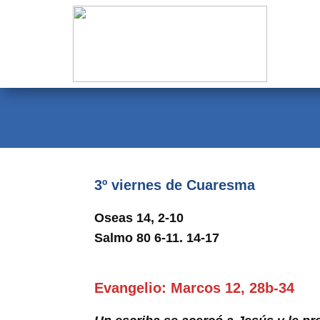
Evangelio
Calendario
Liturgia
Novena
Institucional
3º viernes de Cuaresma
Familia Menesiana
Oseas 14, 2-10
Pastoral Vocacional
Salmo 80 6-11. 14-17
Recursos
Evangelio: Marcos 12, 28b-34
Contacto