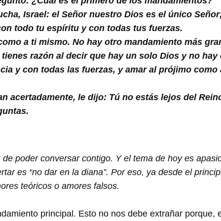
reguntó: ¿Cuál es el primero de los mandamientos?
cha, Israel: el Señor nuestro Dios es el único Señor;
on todo tu espíritu y con todas tus fuerzas.
 como a ti mismo. No hay otro mandamiento más gra
, tienes razón al decir que hay un solo Dios y no ha
encia y con todas las fuerzas, y amar al prójimo como
n acertadamente, le dijo: Tú no estás lejos del Rein
guntas.
 de poder conversar contigo. Y el tema de hoy es apasio
rtar es “no dar en la diana”. Por eso, ya desde el princi
ores teóricos o amores falsos.
damiento principal. Esto no nos debe extrañar porque, 