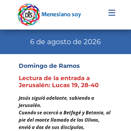
Evangelio
Calendario
6 de agosto de 2026
Liturgia
Novena
Domingo de Ramos
Institucional
Lectura de la entrada a
Familia Menesiana
Jerusalén: Lucas 19, 28-40
Pastoral Vocacional
Jesús siguió adelante, subiendo a
Jerusalén.
Recursos
Cuando se acercó a Betfagé y Betania, al
pie del monte llamado de los Olivos,
Contacto
envió a dos de sus discípulos,