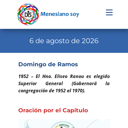
Evangelio
Calendario
6 de agosto de 2026
Liturgia
Novena
Domingo de Ramos
Institucional
1952 – El Hno. Eliseo Ranou es elegido
Familia Menesiana
Superior General (Gobernará la
congregación de 1952 al 1970).
Pastoral Vocacional
Recursos
Oración por el Capítulo
Contacto