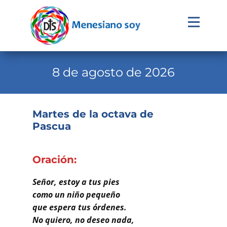
Evangelio
Calendario
8 de agosto de 2026
Liturgia
Novena
Martes de la octava de
Pascua
Institucional
Familia Menesiana
Oración:
Pastoral Vocacional
Señor, estoy a tus pies
Recursos
como un niño pequeño
que espera tus órdenes.
Contacto
No quiero, no deseo nada,