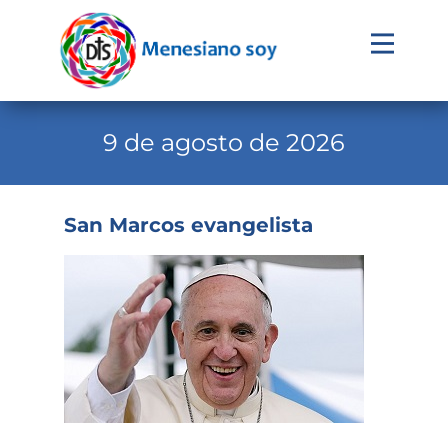
Evangelio
Calendario
9 de agosto de 2026
Liturgia
Novena
San Marcos evangelista
Institucional
Familia Menesiana
Pastoral Vocacional
Recursos
Contacto