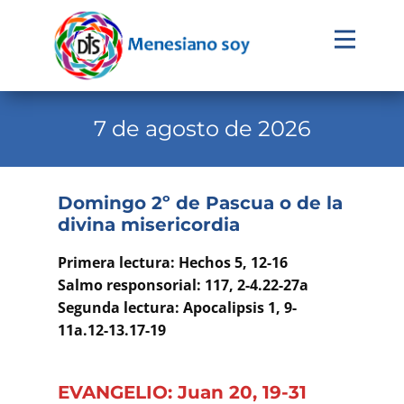
Evangelio
Calendario
7 de agosto de 2026
Liturgia
Novena
Domingo 2º de Pascua o de la
divina misericordia
Institucional
Familia Menesiana
Primera lectura: Hechos 5, 12-16
Salmo responsorial: 117, 2-4.22-27a
Pastoral Vocacional
Segunda lectura: Apocalipsis 1, 9-
11a.12-13.17-19
Recursos
Contacto
EVANGELIO: Juan 20, 19-31