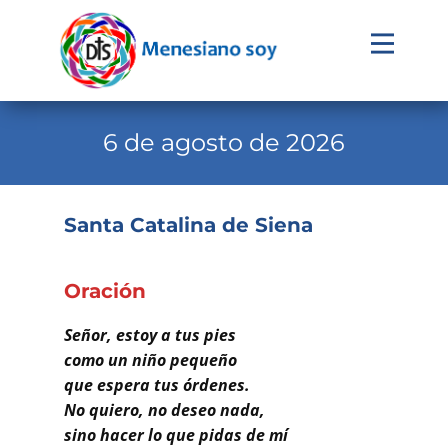
Evangelio
Calendario
6 de agosto de 2026
Liturgia
Novena
Santa Catalina de Siena
Institucional
Familia Menesiana
Oración
Pastoral Vocacional
Señor, estoy a tus pies
como un niño pequeño
Recursos
que espera tus órdenes.
No quiero, no deseo nada,
Contacto
sino hacer lo que pidas de mí