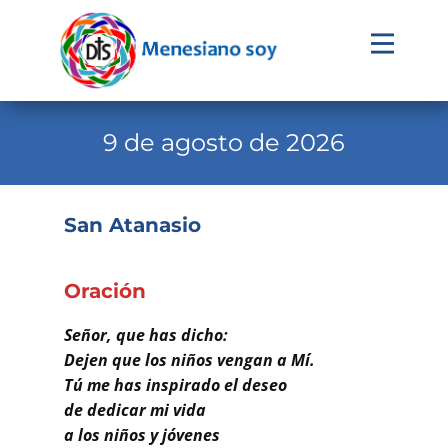
Evangelio
Calendario
9 de agosto de 2026
Liturgia
Novena
San Atanasio
Institucional
Familia Menesiana
Oración
Pastoral Vocacional
Señor, que has dicho:
Dejen que los niños vengan a Mí.
Recursos
Tú me has inspirado el deseo
de dedicar mi vida
Contacto
a los niños y jóvenes