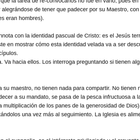
ta que la tarea de re-convocarlos no fue en vano, pues 
y alegrándose de tener que padecer por su Maestro, con 
es eran hombres).
nnota con la identidad pascual de Cristo: es el Jesús ter
iste en mostrar cómo esta identidad velada va a ser desc
cípulos.
va. Va hacia ellos. Los interroga preguntando si tienen al
a su maestro, no tienen nada para compartir. No tienen 
decer a su mandato, se pasa de la pesca infructuosa a 
multiplicación de los panes de la generosidad de Dios).
itándolos una vez más al seguimiento. La Iglesia es alim