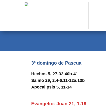
Evangelio
Calendario
Liturgia
Novena
Institucional
3º domingo de Pascua
Familia Menesiana
Hechos 5, 27-32.40b-41
Pastoral Vocacional
Salmo 29, 2.4-6.11-12a.13b
Apocalipsis 5, 11-14
Recursos
Contacto
Evangelio: Juan 21, 1-19