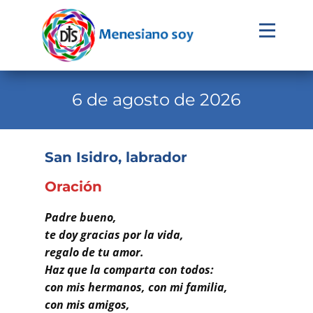
Evangelio
Calendario
6 de agosto de 2026
Liturgia
Novena
San Isidro, labrador
Institucional
Oración
Familia Menesiana
Padre bueno,
Pastoral Vocacional
te doy gracias por la vida,
regalo de tu amor.
Recursos
Haz que la comparta con todos:
con mis hermanos, con mi familia,
Contacto
con mis amigos,