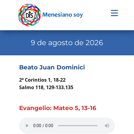
Evangelio
Calendario
9 de agosto de 2026
Liturgia
Novena
Beato Juan Dominici
Institucional
2ª Corintios 1, 18-22
Familia Menesiana
Salmo 118, 129-133.135
Pastoral Vocacional
Evangelio: Mateo 5, 13-16
Recursos
Contacto