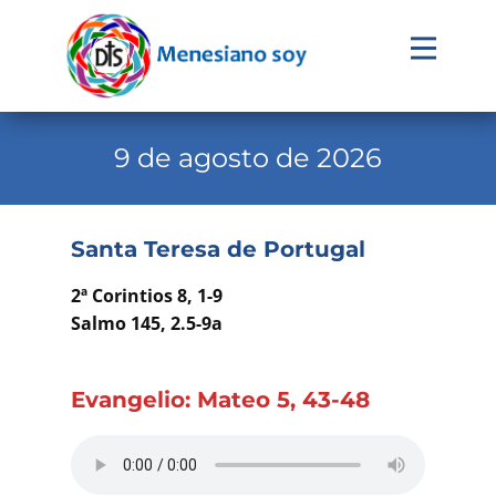
Evangelio
Calendario
9 de agosto de 2026
Liturgia
Novena
Santa Teresa de Portugal
Institucional
2ª Corintios 8, 1-9
Familia Menesiana
Salmo 145, 2.5-9a
Pastoral Vocacional
Evangelio: Mateo 5, 43-48
Recursos
Contacto